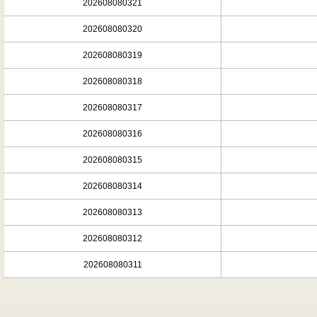
202608080321
202608080320
202608080319
202608080318
202608080317
202608080316
202608080315
202608080314
202608080313
202608080312
202608080311