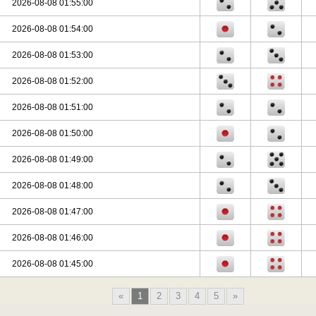
2026-08-08 01:55:00
2026-08-08 01:54:00
2026-08-08 01:53:00
2026-08-08 01:52:00
2026-08-08 01:51:00
2026-08-08 01:50:00
2026-08-08 01:49:00
2026-08-08 01:48:00
2026-08-08 01:47:00
2026-08-08 01:46:00
2026-08-08 01:45:00
«
1
2
3
4
5
»