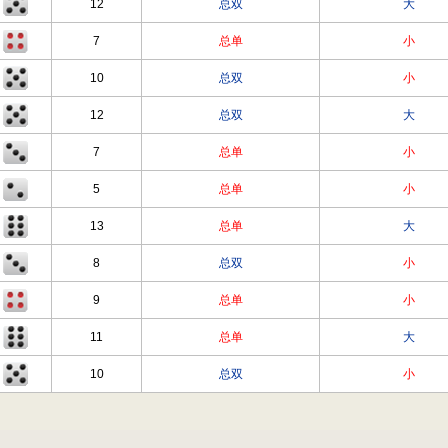
12
总双
大
7
总单
小
10
总双
小
12
总双
大
7
总单
小
5
总单
小
13
总单
大
8
总双
小
9
总单
小
11
总单
大
10
总双
小