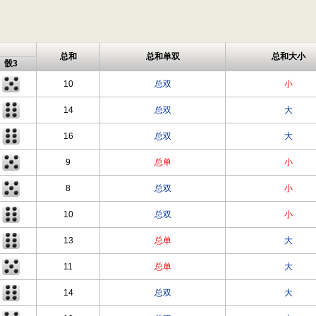
总和
总和单双
总和大小
骰3
10
总双
小
14
总双
大
16
总双
大
9
总单
小
8
总双
小
10
总双
小
13
总单
大
11
总单
大
14
总双
大