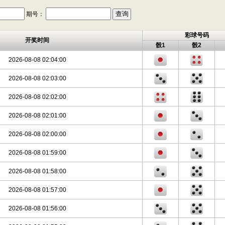
期号：
彩球号码
开奖时间
骰1
骰2
2026-08-08 02:04:00
2026-08-08 02:03:00
2026-08-08 02:02:00
2026-08-08 02:01:00
2026-08-08 02:00:00
2026-08-08 01:59:00
2026-08-08 01:58:00
2026-08-08 01:57:00
2026-08-08 01:56:00