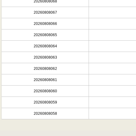
20260808068
20260808067
20260808066
20260808065
20260808064
20260808063
20260808062
20260808061
20260808060
20260808059
20260808058