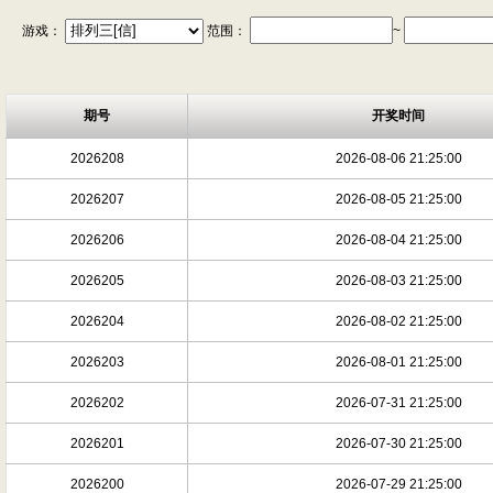
游戏：
范围：
~
期号
开奖时间
2026208
2026-08-06 21:25:00
2026207
2026-08-05 21:25:00
2026206
2026-08-04 21:25:00
2026205
2026-08-03 21:25:00
2026204
2026-08-02 21:25:00
2026203
2026-08-01 21:25:00
2026202
2026-07-31 21:25:00
2026201
2026-07-30 21:25:00
2026200
2026-07-29 21:25:00