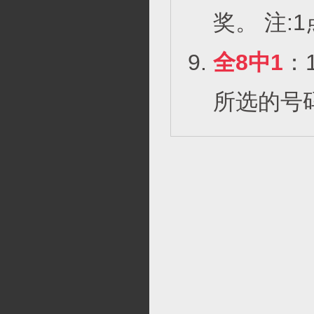
奖。 注:
全8中1
：
所选的号