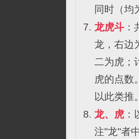
同时（均为
龙虎斗
：
龙，右边
二为虎；
虎的点数
以此类推
龙、虎
：
注"龙"者