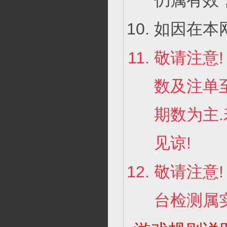
仍属有效
如因在本
敬请注意
数及注单
期数为主
见谅!
敬请注意
台检测属