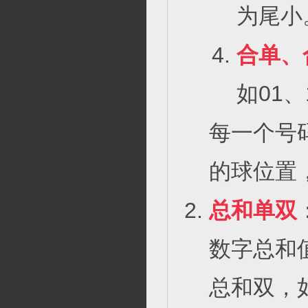
为尾小
合单、
如01、
每一个号
的球位置
总和单双
数字总和
总和双，