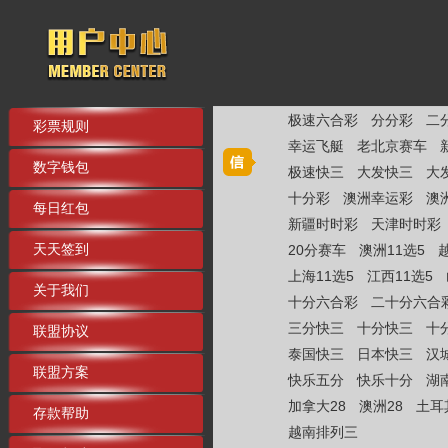
极速六合彩
分分彩
二
彩票规则
幸运飞艇
老北京赛车
数字钱包
极速快三
大发快三
大
十分彩
澳洲幸运彩
澳
每日红包
新疆时时彩
天津时时彩
天天签到
20分赛车
澳洲11选5
上海11选5
江西11选5
关于我们
十分六合彩
二十分六合
三分快三
十分快三
十
联盟协议
泰国快三
日本快三
汉
联盟方案
快乐五分
快乐十分
湖
加拿大28
澳洲28
土耳
存款帮助
越南排列三