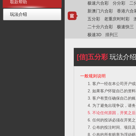
取款帮助
极速六合彩
分分彩
二
新澳门六合彩
香港六合
玩法介绍
五分彩
老重庆时时彩
二十分六合彩
极速快三
极速3D
排列三
[信]五分彩
玩法介
一般规则说明
客户一经在本公司开户或
如果客户怀疑自己的资料
客户有责任确保自己的账
为了避免出现争议，请务
不论任何原因，开奖之后
任何的投诉必须在开奖之
公布的投注时间、项目及
公布的所有赔率为浮动赔