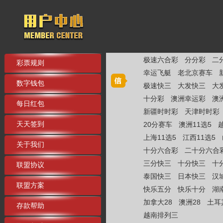
极速六合彩
分分彩
二
彩票规则
幸运飞艇
老北京赛车
数字钱包
极速快三
大发快三
大
十分彩
澳洲幸运彩
澳
每日红包
新疆时时彩
天津时时彩
天天签到
20分赛车
澳洲11选5
上海11选5
江西11选5
关于我们
十分六合彩
二十分六合
三分快三
十分快三
十
联盟协议
泰国快三
日本快三
汉
联盟方案
快乐五分
快乐十分
湖
加拿大28
澳洲28
土耳
存款帮助
越南排列三