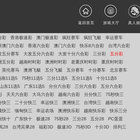
返回首页
游戏大厅
真人
分彩
香港极速彩
澳门极速彩
疯狂赛车
疯狂飞艇
幸运赛车
新澳门六合彩
香港六合彩
澳门六合彩
快乐8六合彩
台湾六合彩
发五分赛车
大发五分六合彩
大发十分六合彩
三分彩
五分彩
洲五分彩
越南时时彩
澳洲时时彩
老重庆时时彩
重庆时时彩
英伦赛马
澳洲飞艇
五分飞艇
五分赛车
十分赛车
北京赛车
越南11选5
75秒11选5
三分11选5
五分11选5
十分11选5
山东11选5
广东11选5
分分六合彩
三分六合彩
五分六合彩
彩
天天六合彩
大马六合彩
越南六合彩
分分快三
75秒快三
分快三
二十分快三
幸运快三
澳洲快三
台湾快三
越南快三
城快三
缅甸快三
幸运农场
澳洲快乐彩
越南快乐彩
快乐三分
南快十
广东快十
极速28
75秒28
三分28
五分28
PC蛋蛋
其28
台湾宾果28
福彩3D
极速3D
75秒3D
十分3D
排列三