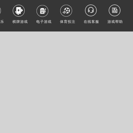
娱乐
棋牌游戏
电子游戏
体育投注
在线客服
游戏帮助