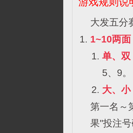
游戏规则说
大发五分
1~10两面
单、双
5、9。
大、小
第一名～
果"投注