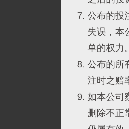
公布的投
失误，本
单的权力
公布的所
注时之赔
如本公司
删除不正