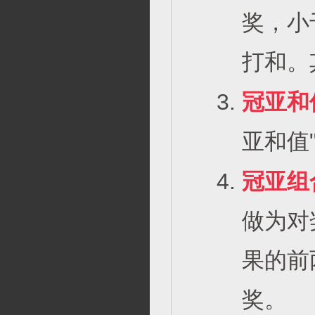
奖，小
打和。
冠亚和
亚和值
冠亚组
做为对
果的前
奖。