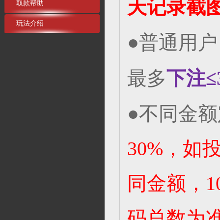
天记录截
取款帮助
玩法介绍
●普通用
最多
下注≤
●不同金
30%，如投
同金额，1
码总数为