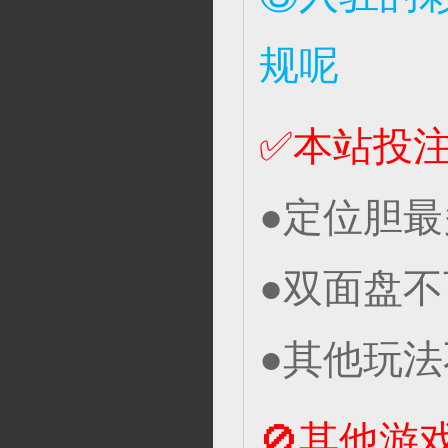
规呢
✅本站投
●定位胆最
●双面盘不
●其他玩法
🚫其他游