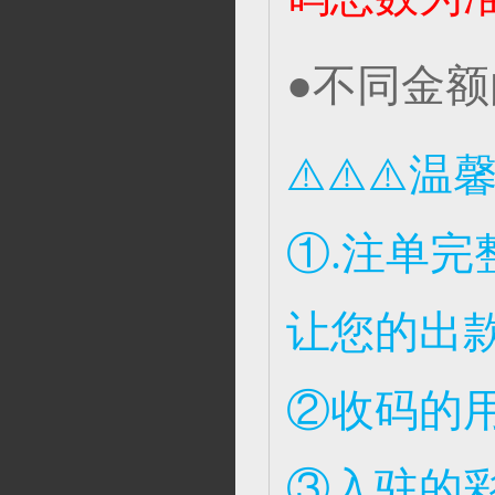
●不同金
⚠️⚠️⚠️
①.注单
让您的出
②收码的
③入驻的