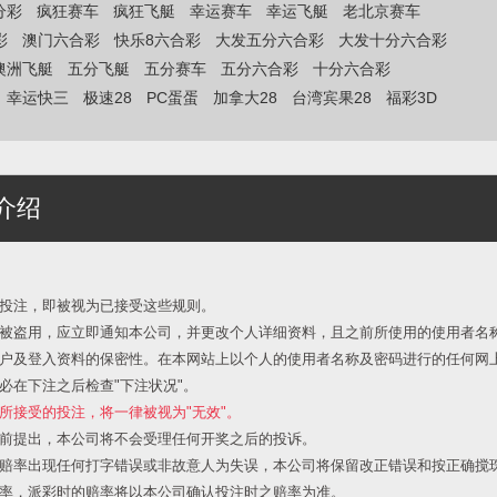
分彩
疯狂赛车
疯狂飞艇
幸运赛车
幸运飞艇
老北京赛车
彩
澳门六合彩
快乐8六合彩
大发五分六合彩
大发十分六合彩
澳洲飞艇
五分飞艇
五分赛车
五分六合彩
十分六合彩
幸运快三
极速28
PC蛋蛋
加拿大28
台湾宾果28
福彩3D
介绍
投注，即被视为已接受这些规则。
被盗用，应立即通知本公司，并更改个人详细资料，且之前所使用的使用者名
户及登入资料的保密性。在本网站上以个人的使用者名称及密码进行的任何网
必在下注之后检查"下注状况"。
所接受的投注，将一律被视为"无效"。
前提出，本公司将不会受理任何开奖之后的投诉。
赔率出现任何打字错误或非故意人为失误，本公司将保留改正错误和按正确搅
率，派彩时的赔率将以本公司确认投注时之赔率为准。