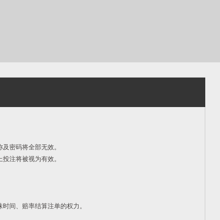
称及密码将全部无效。
上投注将被视为有效。
珠时间、赔率结算注单的权力。