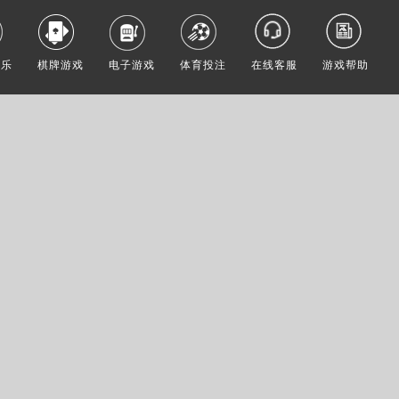
娱乐
棋牌游戏
电子游戏
体育投注
在线客服
游戏帮助