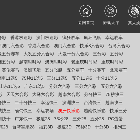
返回首页
游戏大厅
真人
分彩
香港极速彩
澳门极速彩
疯狂赛车
疯狂飞艇
幸运赛车
新澳门六合彩
香港六合彩
澳门六合彩
快乐8六合彩
台湾六合彩
发五分赛车
大发五分六合彩
大发十分六合彩
三分彩
五分彩
洲五分彩
越南时时彩
澳洲时时彩
老重庆时时彩
重庆时时彩
英伦赛马
澳洲飞艇
五分飞艇
五分赛车
十分赛车
北京赛车
越南11选5
75秒11选5
三分11选5
五分11选5
十分11选5
山东11选5
广东11选5
分分六合彩
三分六合彩
五分六合彩
彩
天天六合彩
大马六合彩
越南六合彩
分分快三
75秒快三
分快三
二十分快三
幸运快三
澳洲快三
台湾快三
越南快三
城快三
缅甸快三
幸运农场
澳洲快乐彩
越南快乐彩
快乐三分
南快十
广东快十
极速28
75秒28
三分28
五分28
PC蛋蛋
其28
台湾宾果28
福彩3D
极速3D
75秒3D
十分3D
排列三