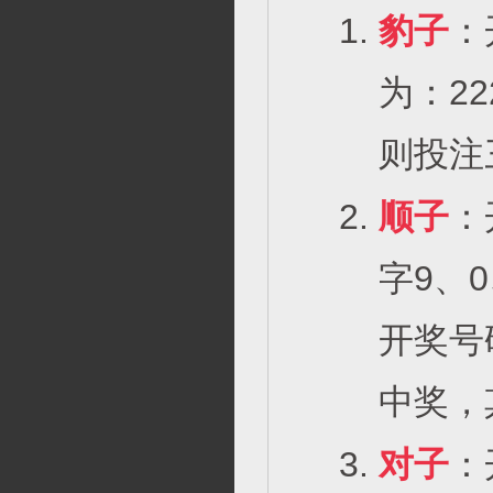
豹子
：
为：22
则投注
顺子
：
字9、0
开奖号
中奖，
对子
：