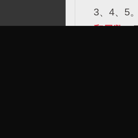
3、4、5
和尾数
：
于5为“小
为“双”;
为“合”;
于“大”、“
一字组合
拾位、个