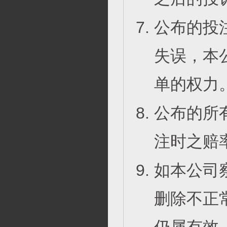
公布的投
失误，本
单的权力
公布的所
注时之赔
如本公司
删除不正