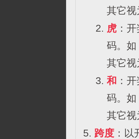
其它视
虎
：开
码。如
其它视
和
：开
码。如
其它视
跨度
：以