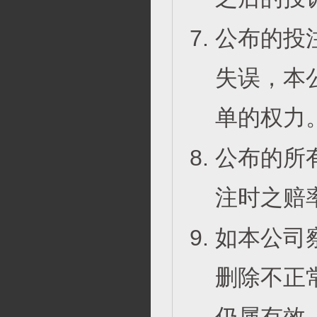
公布的投
失误，本
单的权力
公布的所
注时之赔
如本公司
删除不正