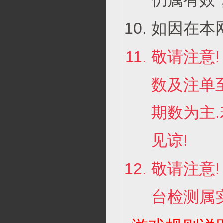
仍属有效
如因在本
敬请注意
数及注单
期数为主
见谅!
敬请注意
台检测属