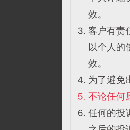
效。
客户有责
以个人的
效。
为了避免
不论任何
任何的投
之后的投