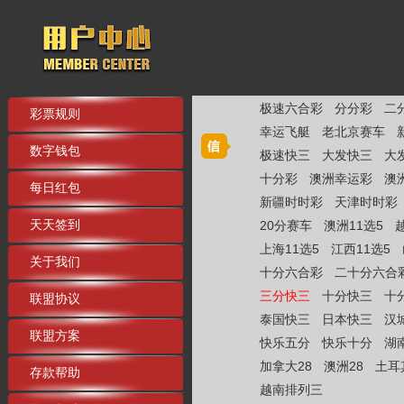
极速六合彩
分分彩
二
彩票规则
幸运飞艇
老北京赛车
数字钱包
极速快三
大发快三
大
十分彩
澳洲幸运彩
澳
每日红包
新疆时时彩
天津时时彩
天天签到
20分赛车
澳洲11选5
上海11选5
江西11选5
关于我们
十分六合彩
二十分六合
三分快三
十分快三
十
联盟协议
泰国快三
日本快三
汉
联盟方案
快乐五分
快乐十分
湖
加拿大28
澳洲28
土耳
存款帮助
越南排列三