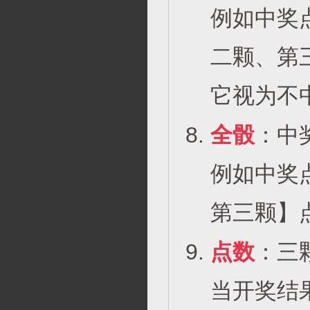
例如中奖点
二颗、第
它视为不
全骰
：中
例如中奖点
第三颗】
点数
：三
当开奖结