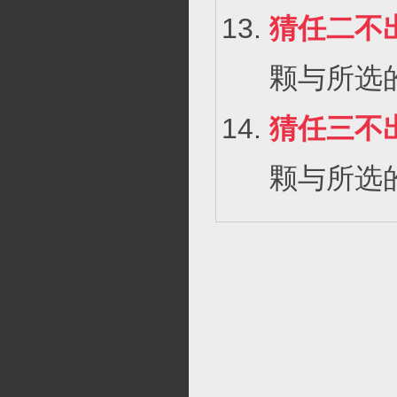
猜任二不
颗与所选
猜任三不
颗与所选