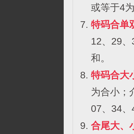
或等于4
特码合单
12、29
和。
特码合大
为合小；介
07、34
合尾大、