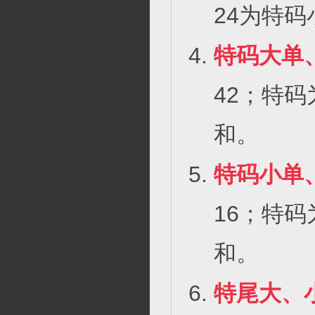
24为特码
特码大单
42；特码
和。
特码小单
16；特码
和。
特尾大、