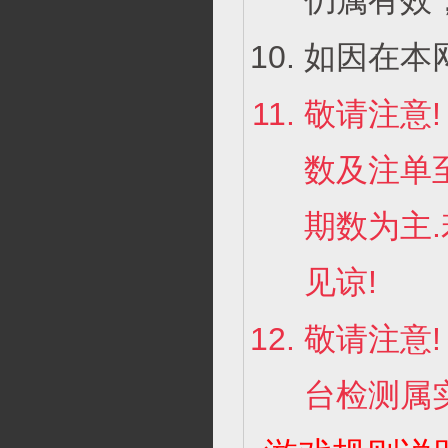
仍属有效
如因在本
敬请注意
数及注单
期数为主
见谅!
敬请注意
台检测属