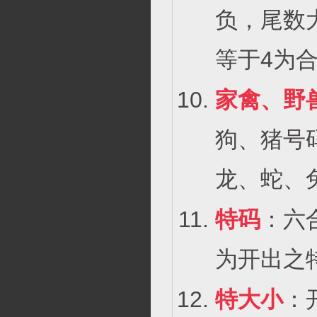
负，尾数大
等于4为合
家禽、野
狗、猪号
龙、蛇、
特码
：六
为开出之
特大小
：