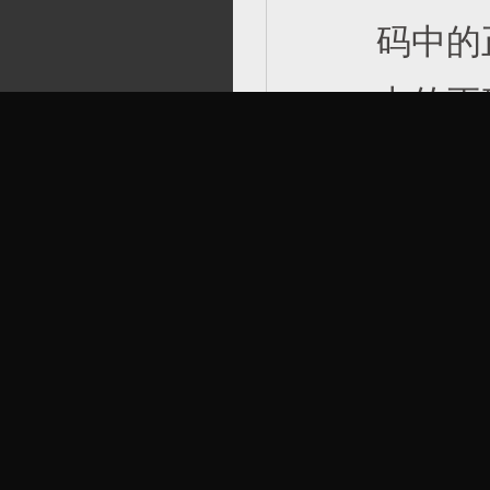
码中的
中的正
06、
08，
08三
或没有
三全中
奖号码