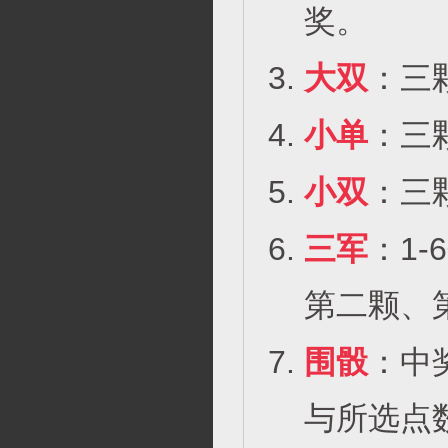
奖。
大双
：三
小单
：三
小双
：三
三军
：1
第二颗、
围骰
：中
与所选点