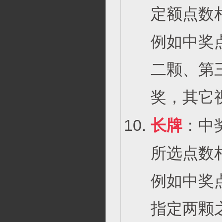
定额点数
例如中奖点
二颗、第
奖，其它
长牌
：中
所选点数
例如中奖
指定两颗之