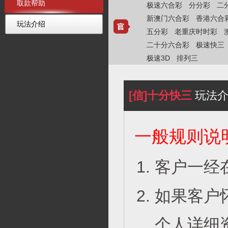
取款帮助
极速六合彩
分分彩
二
新澳门六合彩
香港六合
玩法介绍
五分彩
老重庆时时彩
二十分六合彩
极速快三
极速3D
排列三
[信]十分快三
玩法介
一般规则说
客户一经
如果客户
个人详细