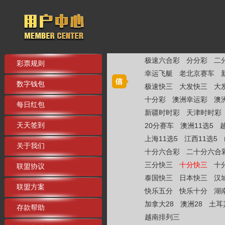
极速六合彩
分分彩
二
彩票规则
幸运飞艇
老北京赛车
数字钱包
极速快三
大发快三
大
十分彩
澳洲幸运彩
澳
每日红包
新疆时时彩
天津时时彩
天天签到
20分赛车
澳洲11选5
上海11选5
江西11选5
关于我们
十分六合彩
二十分六合
三分快三
十分快三
十
联盟协议
泰国快三
日本快三
汉
联盟方案
快乐五分
快乐十分
湖
加拿大28
澳洲28
土耳
存款帮助
越南排列三