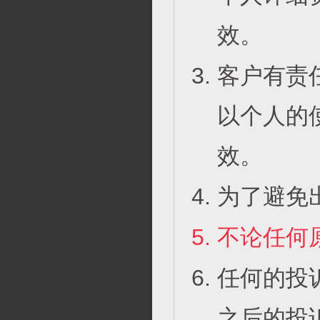
效。
客户有责
以个人的
效。
为了避免
不论任何
任何的投
之后的投