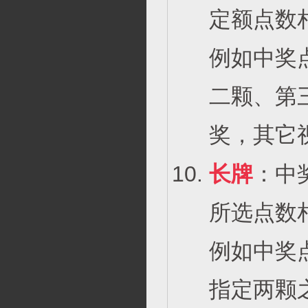
定额点数
例如中奖点
二颗、第
奖，其它
长牌
：中
所选点数
例如中奖
指定两颗之