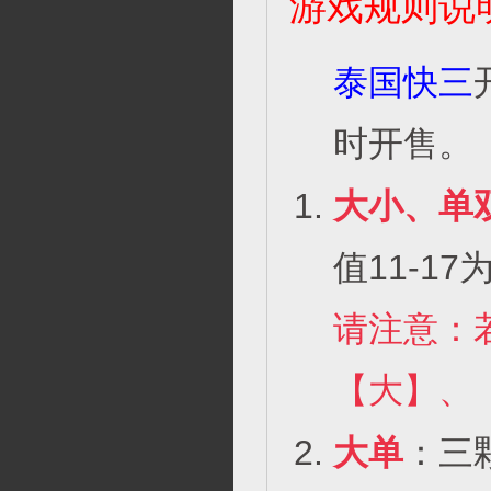
游戏规则说
泰国快三
时开售。
大小、单
值11-17
请注意：
【大】、
大单
：三