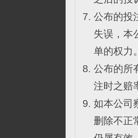
公布的投
失误，本
单的权力
公布的所
注时之赔
如本公司
删除不正