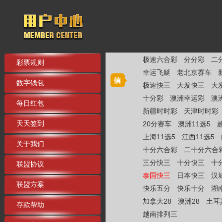
极速六合彩
分分彩
二
彩票规则
幸运飞艇
老北京赛车
数字钱包
极速快三
大发快三
大
十分彩
澳洲幸运彩
澳
每日红包
新疆时时彩
天津时时彩
天天签到
20分赛车
澳洲11选5
上海11选5
江西11选5
关于我们
十分六合彩
二十分六合
三分快三
十分快三
十
联盟协议
泰国快三
日本快三
汉
联盟方案
快乐五分
快乐十分
湖
加拿大28
澳洲28
土耳
存款帮助
越南排列三