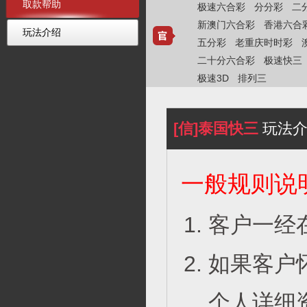
取款帮助
极速六合彩
分分彩
二
新澳门六合彩
香港六合
玩法介绍
五分彩
老重庆时时彩
二十分六合彩
极速快三
极速3D
排列三
[信]泰国快三
玩法介
一般规则说
客户一经
如果客户
个人详细