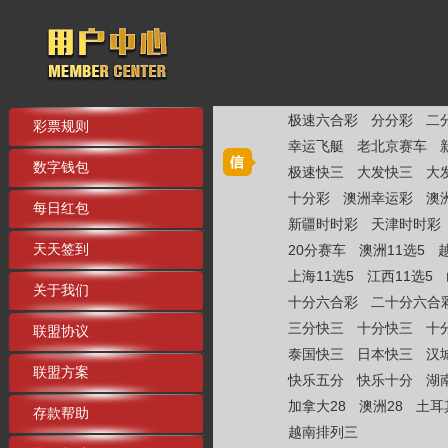
极速六合彩
分分彩
二
彩票规则
幸运飞艇
老北京赛车
数字钱包
极速快三
大发快三
大
十分彩
澳洲幸运彩
澳
每日红包
新疆时时彩
天津时时彩
天天签到
20分赛车
澳洲11选5
上海11选5
江西11选5
关于我们
十分六合彩
二十分六合
三分快三
十分快三
十
联盟协议
泰国快三
日本快三
汉
联盟方案
快乐五分
快乐十分
湖
加拿大28
澳洲28
土耳
存款帮助
越南排列三